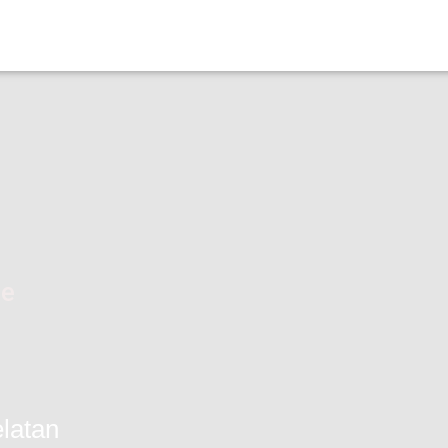
se
latan