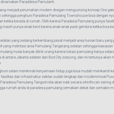
an dinamakan Paraddesa Pamulanh.
cang menjadi perumahan modern dnegan mengusnsng konsep One gate 
 ini sehingga penghuni Paradesa Pamulang Townshouse bisa dengan nyam
kan ketika berada di rumah. Oleh karena Paradesa Pamulang punya fasi
ng masih punya anak kecil karena anak-anak pasti gembira ketika bisa 
latan yang sedang berkembang pesat menjadi area hunian baru yang 
l yang melintasi area Pamulang Tangerang selatan sehingga kawasan 
 Pamulang mulai banyak dilirik orang karena lokasi pamulang hanya selan
di antara Jakarta selatan dan Bsd City serpong, dan ini tentunya akan
.
uni selain menikmati kenyamaan hidup juga bisa mudah menikamti keh
fasilitas dan infrastruktur sekitar sudah lengkap dan modernmisal Pusa
use Paradesa Pamulang Tangsel nilai akan naik secara sihnifivcan seir
ingga rumah anda di paradesa pamulang semakain dekat dan semakin m