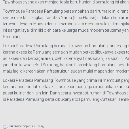
Tpwnhouse yang akan menjadi idola baru hunian dipamulang ini ak
Townhouse Paradesa Pamulang persembahan dari ruma id ini diran
system serta dilengkap fasilitas Namu (club House) didalam hunian
tersebut dengan leluasa dan ini membuat kita merasa selalu dimanja
ini sangat layal dimiliki oleh para keluarga muda modern terutama ya
Pamulang.
Lokasi Paradesa Pamulang berada di kawasan Pamulang tangerang se
karena akses ke Pamulang semakin mudah berkat dibukanya akses tol
adiakses dari berbagai arah, oleh karenanya tidak salah jika saat ini
jauhd ari kawsan Bsd Serpong, bahkan bisa dibilang Pamulang berada 
maju lagi dikarean akan infrastruktur sudah mulai mapan dan modern
Lokasi Paradesa Pamulang Townhouse yang prima ini membuat pengh
kemanapun mudah serta aktifitas sehari-hari juga dimudahkan karena 
pusat kuliner dan lain-lain. Dan secara investasi, rumah di Townho
di Paradesa Pamulang serta dibukanya toll pamulang -Antasari seh