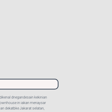
dikenal dnegandesain kekinian
 townhouse in iakan menaysar
n dekatbke Jakarat selatan,