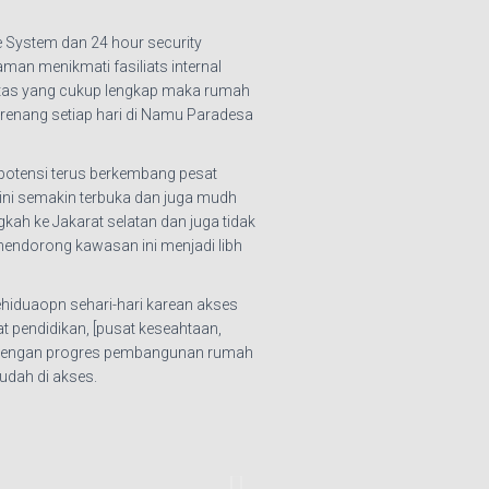
System dan 24 hour security
an menikmati fasiliats internal
litas yang cukup lengkap maka rumah
berenang setiap hari di Namu Paradesa
potensi terus berkembang pesat
ini semakin terbuka dan juga mudh
gkah ke Jakarat selatan dan juga tidak
 mendorong kawasan ini menjadi libh
iduaopn sehari-hari karean akses
t pendidikan, [pusat keseahtaan,
ing dengan progres pembangunan rumah
udah di akses.