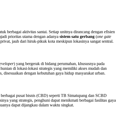
uk berbagai aktivitas santai. Setiap unitnya dirancang dengan efisien
adi prioritas utama dengan adanya
sistem satu gerbang
(
one gate
ivat, jauh dari hiruk-pikuk kota meskipun lokasinya sangat sentral.
eveloper
) yang bergerak di bidang perumahan, khususnya pada
nian di lokasi-lokasi strategis yang memiliki akses mudah dan
is, disesuaikan dengan kebutuhan gaya hidup masyarakat urban.
an berbagai pusat bisnis (CBD) seperti TB Simatupang dan SCBD
nya yang strategis, penghuni dapat menikmati berbagai fasilitas gaya
emuanya dapat dijangkau dalam waktu singkat.