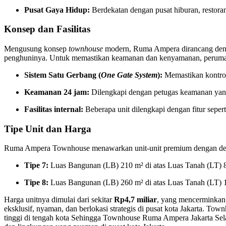
Pusat Gaya Hidup:
Berdekatan dengan pusat hiburan, restoran
Konsep dan Fasilitas
Mengusung konsep
townhouse
modern, Ruma Ampera dirancang denga
penghuninya. Untuk memastikan keamanan dan kenyamanan, perumah
Sistem Satu Gerbang (
One Gate System
):
Memastikan kontrol
Keamanan 24 jam:
Dilengkapi dengan petugas keamanan yang
Fasilitas internal:
Beberapa unit dilengkapi dengan fitur seper
Tipe Unit dan Harga
Ruma Ampera Townhouse menawarkan unit-unit premium dengan desa
Tipe 7:
Luas Bangunan (LB) 210 m² di atas Luas Tanah (LT) 8
Tipe 8:
Luas Bangunan (LB) 260 m² di atas Luas Tanah (LT) 1
Harga unitnya dimulai dari sekitar
Rp4,7 miliar
, yang mencerminkan l
eksklusif, nyaman, dan berlokasi strategis di pusat kota Jakarta. To
tinggi di tengah kota Sehingga Townhouse Ruma Ampera Jakarta Selata