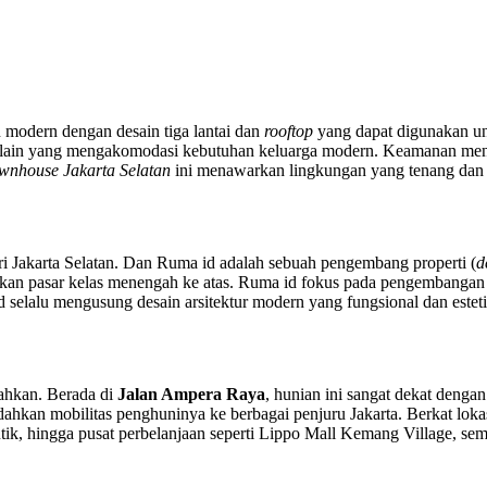
odern dengan desain tiga lantai dan
rooftop
yang dapat digunakan unt
lain yang mengakomodasi kebutuhan keluarga modern. Keamanan menj
wnhouse Jakarta Selatan
ini menawarkan lingkungan yang tenang dan pr
Jakarta Selatan. Dan Ruma id adalah sebuah pengembang properti (
d
an pasar kelas menengah ke atas. Ruma id fokus pada pengembangan hu
d selalu m
engusung desain arsitektur modern yang fungsional dan estet
ahkan. Berada di
Jalan Ampera Raya
, hunian ini sangat dekat deng
kan mobilitas penghuninya ke berbagai penjuru Jakarta. Berkat lokasi
utik, hingga pusat perbelanjaan seperti Lippo Mall Kemang Village, s