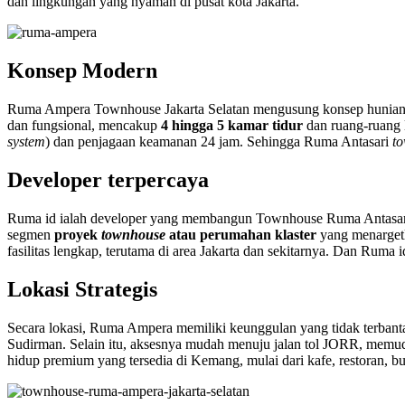
dan lingkungan yang nyaman di pusat kota Jakarta.
Konsep Modern
Ruma Ampera Townhouse Jakarta Selatan mengusung konsep hunian m
dan fungsional, mencakup
4 hingga 5 kamar tidur
dan ruang-ruang 
system
) dan penjagaan keamanan 24 jam. Sehingga Ruma Antasari
to
Developer terpercaya
Ruma id ialah developer yang membangun Townhouse Ruma Antasari 
segmen
proyek
townhouse
atau perumahan klaster
yang menargetk
fasilitas lengkap, terutama di area Jakarta dan sekitarnya. Dan Ruma i
Lokasi Strategis
Secara lokasi, Ruma Ampera memiliki keunggulan yang tidak terbant
Sudirman. Selain itu, aksesnya mudah menuju jalan tol JORR, memudah
hidup premium yang tersedia di Kemang, mulai dari kafe, restoran, b