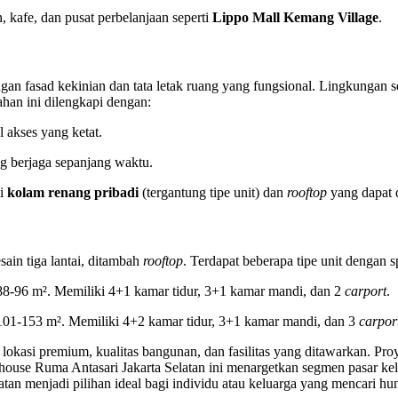
, kafe, dan pusat perbelanjaan seperti
Lippo Mall Kemang Village
.
n fasad kekinian dan tata letak ruang yang fungsional. Lingkungan s
an ini dilengkapi dengan:
 akses yang ketat.
 berjaga sepanjang waktu.
ti
kolam renang pribadi
(tergantung tipe unit) dan
rooftop
yang dapat 
in tiga lantai, ditambah
rooftop
. Terdapat beberapa tipe unit dengan sp
8-96 m². Memiliki 4+1 kamar tidur, 3+1 kamar mandi, dan 2
carport
.
01-153 m². Memiliki 4+2 kamar tidur, 3+1 kamar mandi, dan 3
carpor
okasi premium, kualitas bangunan, dan fasilitas yang ditawarkan. Pro
wnhouse Ruma Antasari Jakarta Selatan ini menargetkan segmen pasar ke
n menjadi pilihan ideal bagi individu atau keluarga yang mencari hun