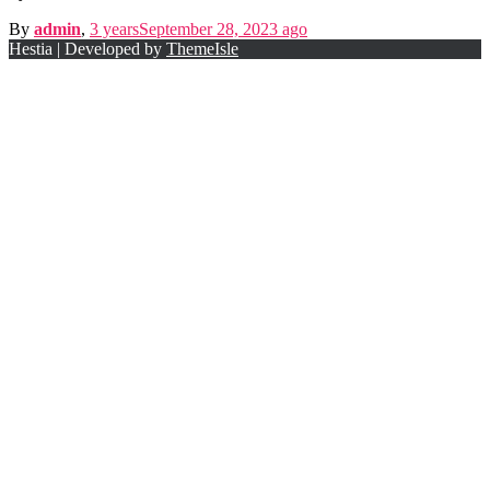
By
admin
,
3 years
September 28, 2023
ago
Hestia | Developed by
ThemeIsle