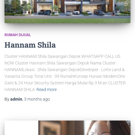
RUMAH DIJUAL
Hannam Shila
Cluster HANNAM Shila Sawangan Depok WHATSAPP CALL US
NOW Cluster Hannam Shila Sawangan Depok Nama Cluster :
HANNAMLokasi : Shila Sawangan DepokDeveloper : Lotte Land &
Vasanta Group Total Unit : 99 RumahKonsep Hunian ModernOne
Gate & 24 Hour Security System Harga Mulai Rp 3 M an CLUSTER
HANNAM SHILA
Read more
By
admin
,
3 months
ago