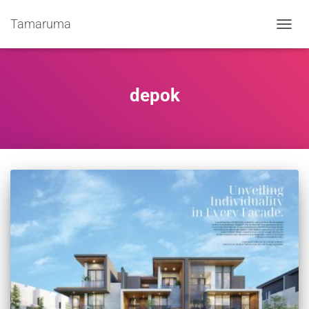
Tamaruma
TOGGL
NAVIG
depok