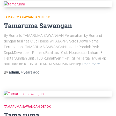
TAMARUMA SAWANGAN DEPOK
Tamaruma Sawangan
By Ruma Id TAMARUMA SAWANGAN Perumahan by Ruma id
dengan fasilitas Club House WHATAPPS Scroll Down Nama
Perumahan : TAMARUMA SAWANGANLokasi : Pondok Petir
DepokDeveloper : Ruma idFasilitas : Club HouseLuas Lahan : 3
HektarJumlah Unit : 180 RumahSertifikat : SHMHarga : Mulai Rp
800 Juta an KEUNGGULAN TAMARUMA Konsep
Read more
By
admin
,
4 years
ago
TAMARUMA SAWANGAN DEPOK
Tama ruma