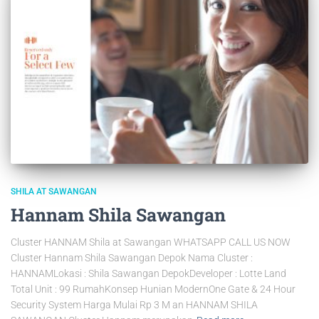
SHILA AT SAWANGAN
Hannam Shila Sawangan
Cluster HANNAM Shila at Sawangan WHATSAPP CALL US NOW
Cluster Hannam Shila Sawangan Depok Nama Cluster :
HANNAMLokasi : Shila Sawangan DepokDeveloper : Lotte Land
Total Unit : 99 RumahKonsep Hunian ModernOne Gate & 24 Hour
Security System Harga Mulai Rp 3 M an HANNAM SHILA