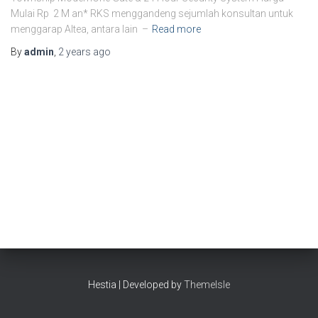
Mulai Rp 2 M an* RKS menggandeng sejumlah konsultan untuk
menggarap Altea, antara lain –
Read more
By
admin
,
2 years
ago
Hestia | Developed by
ThemeIsle